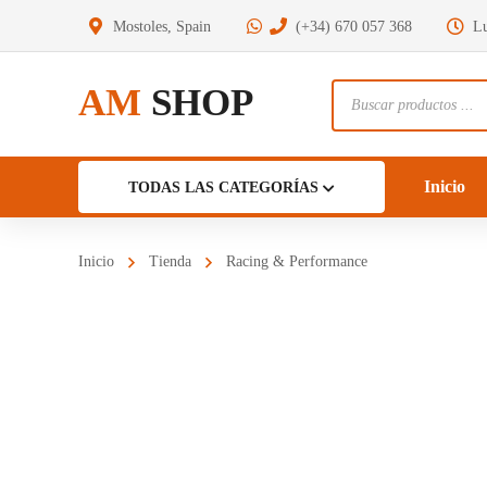
Mostoles, Spain
(+34) 670 057 368
Lu
AM
SHOP
Búsqueda
de
productos
Inicio
TODAS LAS CATEGORÍAS
Inicio
Tienda
Racing & Performance