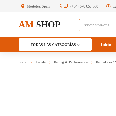
Mostoles, Spain
(+34) 670 057 368
Lu
AM
SHOP
Búsqueda
de
productos
Inicio
TODAS LAS CATEGORÍAS
Inicio
Tienda
Racing & Performance
Radiadores / 