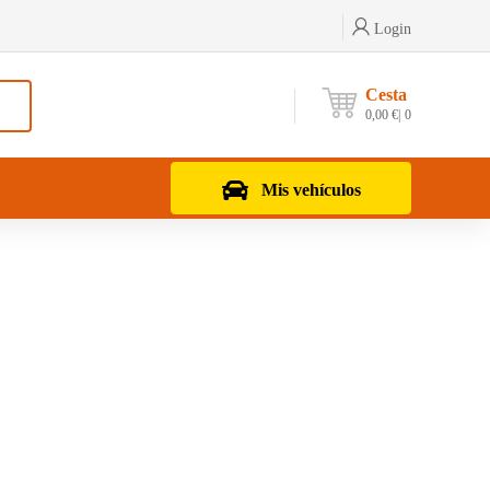
Login
Cesta
0,00
€
0
Mis vehículos