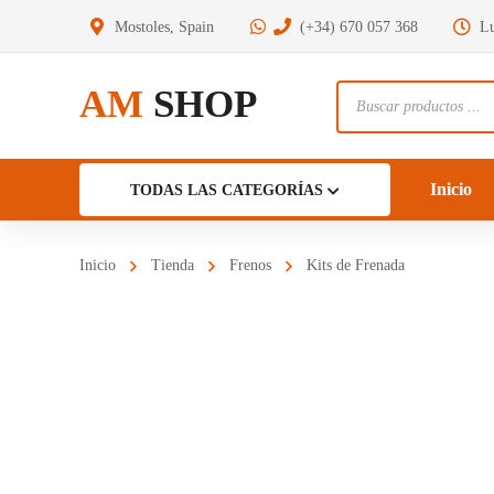
Mostoles, Spain
(+34) 670 057 368
Lu
AM
SHOP
Búsqueda
de
productos
Inicio
TODAS LAS CATEGORÍAS
Inicio
Tienda
Frenos
Kits de Frenada