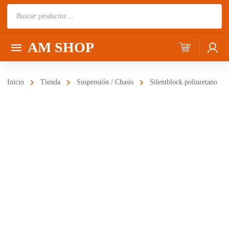
Búsqueda
de
productos
AM SHOP
Inicio
Tienda
Suspensión / Chasis
Silentblock poliuretano