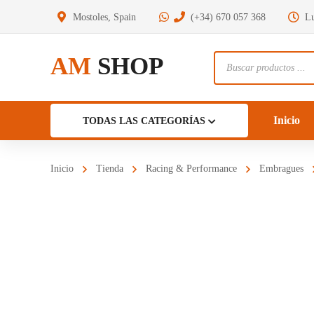
Mostoles, Spain
(+34) 670 057 368
Lu
AM
SHOP
Búsqueda
de
productos
Inicio
TODAS LAS CATEGORÍAS
Inicio
Tienda
Racing & Performance
Embragues