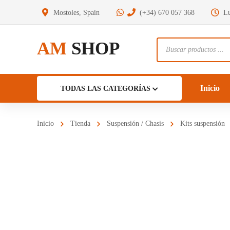
Mostoles, Spain
(+34) 670 057 368
Lu
AM
SHOP
Búsqueda
de
productos
Inicio
TODAS LAS CATEGORÍAS
Inicio
Tienda
Suspensión / Chasis
Kits suspensión