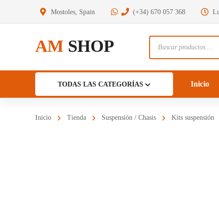
Mostoles, Spain
(+34) 670 057 368
Lu
AM
SHOP
Búsqueda
de
productos
Inicio
TODAS LAS CATEGORÍAS
Inicio
Tienda
Suspensión / Chasis
Kits suspensión