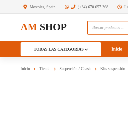
Mostoles, Spain
(+34) 670 057 368
Lu
AM
SHOP
Búsqueda
de
productos
Inicio
TODAS LAS CATEGORÍAS
Inicio
Tienda
Suspensión / Chasis
Kits suspensión