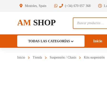
Mostoles, Spain
(+34) 670 057 368
Lu
AM
SHOP
Búsqueda
de
productos
Inicio
TODAS LAS CATEGORÍAS
Inicio
Tienda
Suspensión / Chasis
Kits suspensión