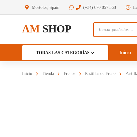
Mostoles, Spain
(+34) 670 057 368
Lu
AM
SHOP
Búsqueda
de
productos
Inicio
TODAS LAS CATEGORÍAS
Inicio
Tienda
Frenos
Pastillas de Freno
Pastil