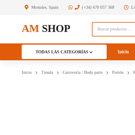
Mostoles, Spain
(+34) 670 057 368
Lu
AM
SHOP
Búsqueda
de
productos
Inicio
TODAS LAS CATEGORÍAS
Inicio
Tienda
Carrocería / Body parts
Portón