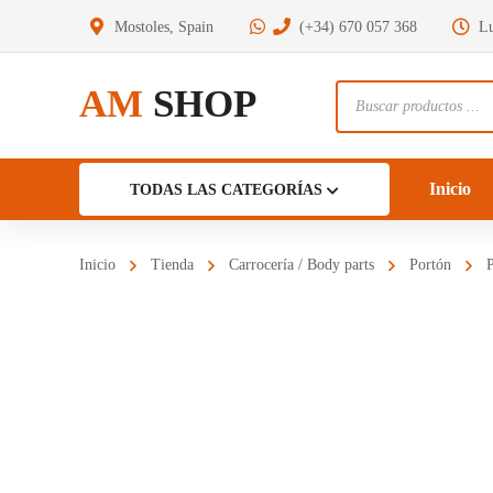
Mostoles, Spain
(+34) 670 057 368
Lu
AM
SHOP
Búsqueda
de
productos
Inicio
TODAS LAS CATEGORÍAS
Inicio
Tienda
Carrocería / Body parts
Portón
P