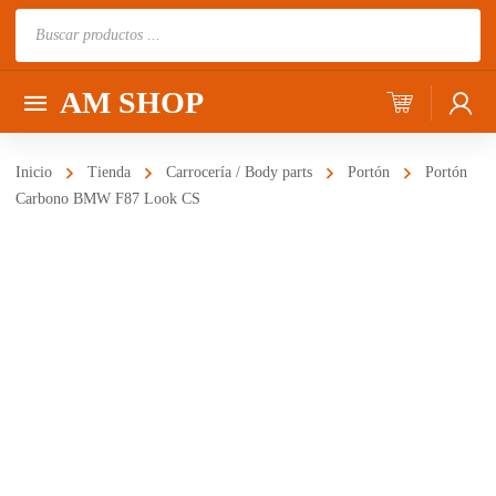
Búsqueda
de
productos
AM SHOP
Inicio
Tienda
Carrocería / Body parts
Portón
Portón
Carbono BMW F87 Look CS