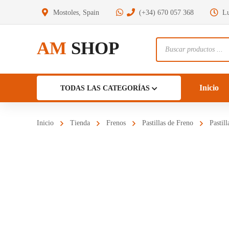
Mostoles, Spain
(+34) 670 057 368
Lu
AM
SHOP
Búsqueda
de
productos
Inicio
TODAS LAS CATEGORÍAS
Inicio
Tienda
Frenos
Pastillas de Freno
Pasti