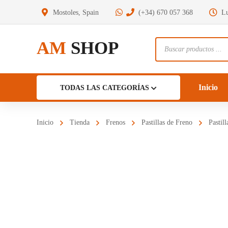
Mostoles, Spain
(+34) 670 057 368
Lu
AM
SHOP
Búsqueda
de
productos
Inicio
TODAS LAS CATEGORÍAS
Inicio
Tienda
Frenos
Pastillas de Freno
Pasti