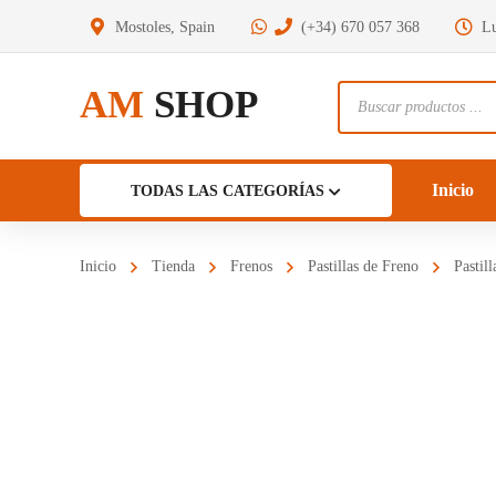
Mostoles, Spain
(+34) 670 057 368
Lu
AM
SHOP
Búsqueda
de
productos
Inicio
TODAS LAS CATEGORÍAS
Inicio
Tienda
Frenos
Pastillas de Freno
Pastil