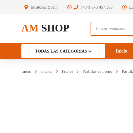
Mostoles, Spain
(+34) 670 057 368
Lu
AM
SHOP
Búsqueda
de
productos
Inicio
TODAS LAS CATEGORÍAS
Inicio
Tienda
Frenos
Pastillas de Freno
Pastil