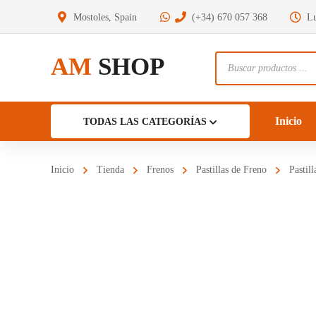
Mostoles, Spain
(+34) 670 057 368
Lu
AM
SHOP
Búsqueda
de
productos
Inicio
TODAS LAS CATEGORÍAS
Inicio
Tienda
Frenos
Pastillas de Freno
Pastil