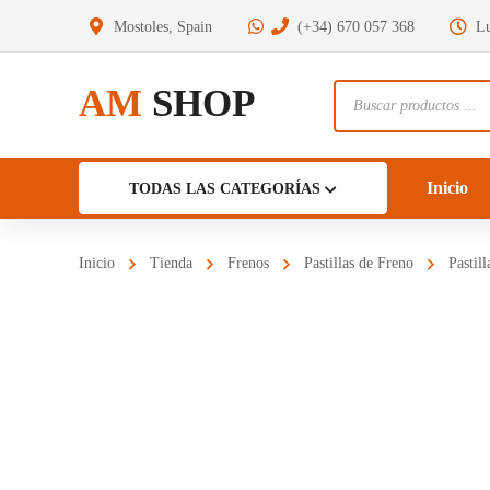
Mostoles, Spain
(+34) 670 057 368
Lu
AM
SHOP
Búsqueda
de
productos
Inicio
TODAS LAS CATEGORÍAS
Inicio
Tienda
Frenos
Pastillas de Freno
Pasti