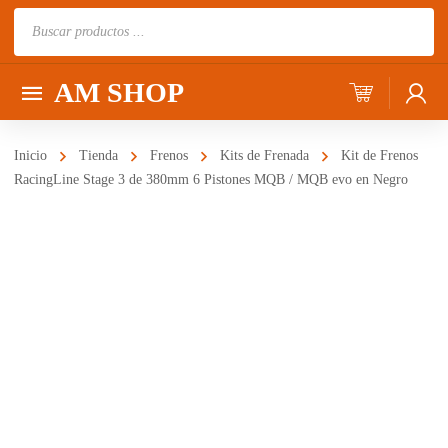
Búsqueda
de
productos
AM SHOP
Inicio
Tienda
Frenos
Kits de Frenada
Kit de Frenos
RacingLine Stage 3 de 380mm 6 Pistones MQB / MQB evo en Negro