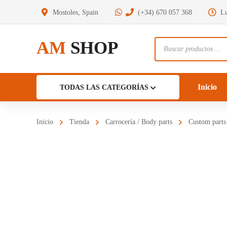
Mostoles, Spain
(+34) 670 057 368
Lu
AM
SHOP
Búsqueda
de
productos
Inicio
TODAS LAS CATEGORÍAS
Inicio
Tienda
Carrocería / Body parts
Custom parts