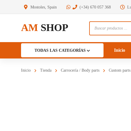
Mostoles, Spain
(+34) 670 057 368
Lu
AM
SHOP
Búsqueda
de
productos
Inicio
TODAS LAS CATEGORÍAS
Inicio
Tienda
Carrocería / Body parts
Custom parts