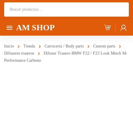
Búsqueda
de
productos
AM SHOP
Inicio
Tienda
Carrocería / Body parts
Custom parts
Difusores traseros
Difusor Trasero BMW F22 / F23 Look Mtech M-
Performance Carbono