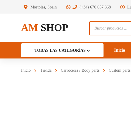
Mostoles, Spain
(+34) 670 057 368
Lu
AM
SHOP
Búsqueda
de
productos
Inicio
TODAS LAS CATEGORÍAS
Inicio
Tienda
Carrocería / Body parts
Custom parts