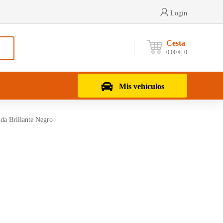
Login
Cesta
0,00
€
0
Mis vehículos
da Brillante Negro