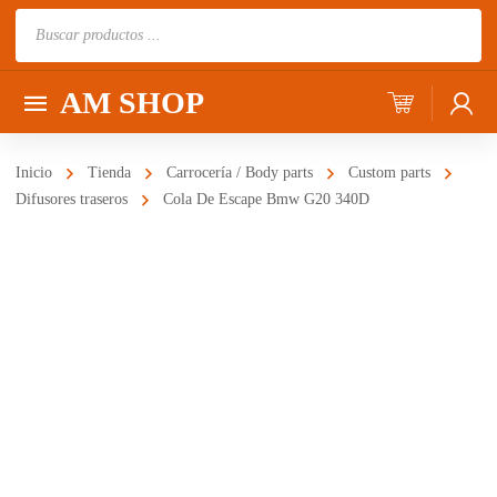
Búsqueda
de
productos
AM SHOP
Inicio
Tienda
Carrocería / Body parts
Custom parts
Difusores traseros
Cola De Escape Bmw G20 340D