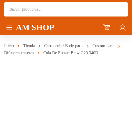
Búsqueda
de
productos
AM SHOP
Inicio
Tienda
Carrocería / Body parts
Custom parts
Difusores traseros
Cola De Escape Bmw G20 340D