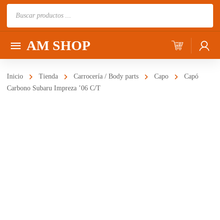
Búsqueda
de
productos
AM SHOP
Inicio
Tienda
Carrocería / Body parts
Capo
Capó
Carbono Subaru Impreza ’06 C/T