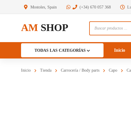
Mostoles, Spain
(+34) 670 057 368
Lu
AM
SHOP
Búsqueda
de
productos
Inicio
TODAS LAS CATEGORÍAS
Inicio
Tienda
Carrocería / Body parts
Capo
Ca