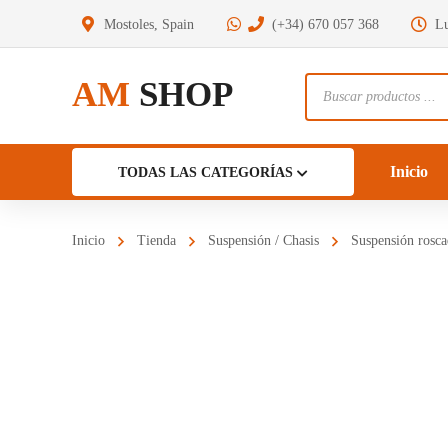
Mostoles, Spain
(+34) 670 057 368
Lu
AM
SHOP
Búsqueda
de
productos
Inicio
TODAS LAS CATEGORÍAS
Inicio
Tienda
Suspensión / Chasis
Suspensión rosca