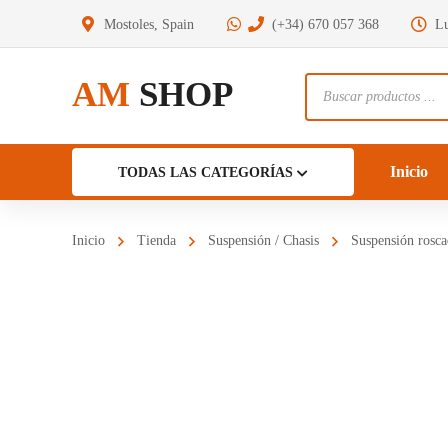
Mostoles, Spain
(+34) 670 057 368
Lu
AM
SHOP
Búsqueda
de
productos
Inicio
TODAS LAS CATEGORÍAS
Inicio
Tienda
Suspensión / Chasis
Suspensión rosca