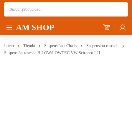
Búsqueda
de
productos
AM SHOP
Inicio
Tienda
Suspensión / Chasis
Suspensión roscada
Suspensión roscada HiLOW/LOWTEC VW Scirocco I-II