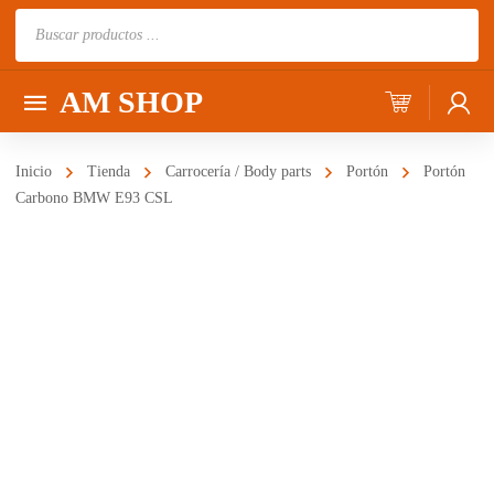
Búsqueda
de
productos
AM SHOP
Inicio
Tienda
Carrocería / Body parts
Portón
Portón
Carbono BMW E93 CSL