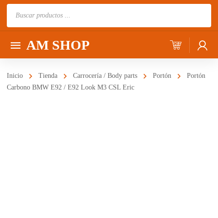
Búsqueda
de
productos
AM SHOP
Inicio
Tienda
Carrocería / Body parts
Portón
Portón
Carbono BMW E92 / E92 Look M3 CSL Eric