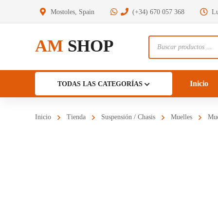
Mostoles, Spain
(+34) 670 057 368
Lu
AM
SHOP
Búsqueda
de
productos
Inicio
TODAS LAS CATEGORÍAS
Inicio
Tienda
Suspensión / Chasis
Muelles
Mue