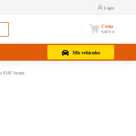
Login
Cesta
0,00
€
0
Mis vehículos
jo FIAT Strada