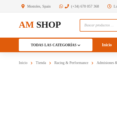
Mostoles, Spain
(+34) 670 057 368
Lu
AM
SHOP
Búsqueda
de
productos
Inicio
TODAS LAS CATEGORÍAS
Inicio
Tienda
Racing & Performance
Admisiones & 