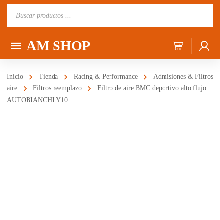
Búsqueda
de
productos
AM SHOP
Inicio
Tienda
Racing & Performance
Admisiones & Filtros
aire
Filtros reemplazo
Filtro de aire BMC deportivo alto flujo
AUTOBIANCHI Y10