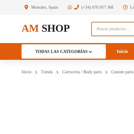
Mostoles, Spain
(+34) 670 057 368
Lu
AM
SHOP
Búsqueda
de
productos
Inicio
TODAS LAS CATEGORÍAS
Inicio
Tienda
Carrocería / Body parts
Custom parts