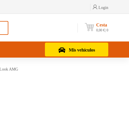
Login
Cesta
0,00
€
0
Mis vehículos
9 Look AMG