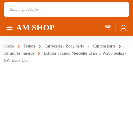
Búsqueda
de
productos
AM SHOP
Inicio
Tienda
Carrocería / Body parts
Custom parts
Difusores traseros
Difusor Trasero Mercedes Clase C W206 Sedan /
SW Look C63