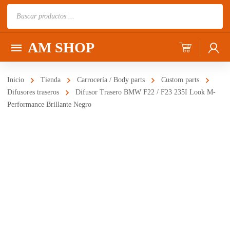
Búsqueda
de
productos
AM SHOP
Inicio
Tienda
Carrocería / Body parts
Custom parts
Difusores traseros
Difusor Trasero BMW F22 / F23 235I Look M-
Performance Brillante Negro