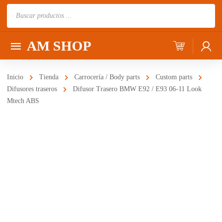
Búsqueda
de
productos
AM SHOP
Inicio
Tienda
Carrocería / Body parts
Custom parts
Difusores traseros
Difusor Trasero BMW E92 / E93 06-11 Look
Mtech ABS