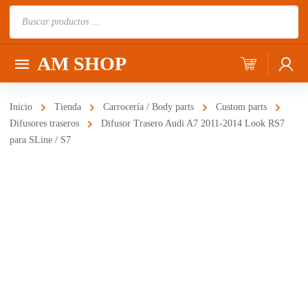
Búsqueda
de
productos
AM SHOP
Inicio
Tienda
Carrocería / Body parts
Custom parts
Difusores traseros
Difusor Trasero Audi A7 2011-2014 Look RS7
para SLine / S7