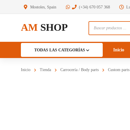
Mostoles, Spain
(+34) 670 057 368
Lu
AM
SHOP
Búsqueda
de
productos
Inicio
TODAS LAS CATEGORÍAS
Inicio
Tienda
Carrocería / Body parts
Custom parts