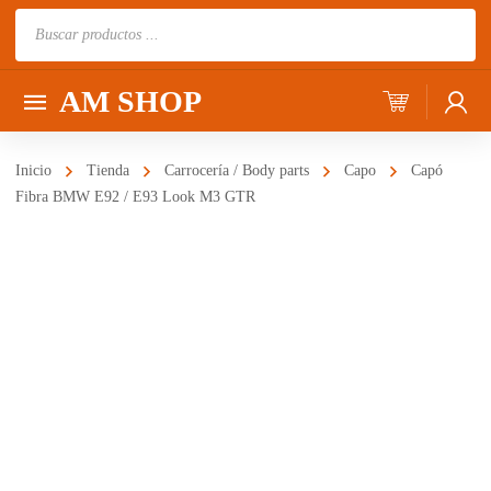
Búsqueda
de
productos
AM SHOP
Inicio
Tienda
Carrocería / Body parts
Capo
Capó
Fibra BMW E92 / E93 Look M3 GTR