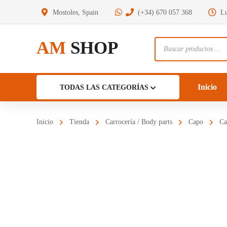
Mostoles, Spain
(+34) 670 057 368
Lu
AM
SHOP
Búsqueda
de
productos
Inicio
TODAS LAS CATEGORÍAS
Inicio
Tienda
Carrocería / Body parts
Capo
Ca