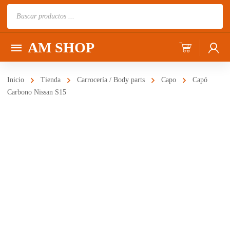
Búsqueda
de
productos
AM SHOP
Inicio
Tienda
Carrocería / Body parts
Capo
Capó
Carbono Nissan S15