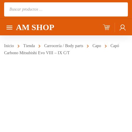
Búsqueda
de
productos
AM SHOP
Inicio
Tienda
Carrocería / Body parts
Capo
Capó
Carbono Mitsubishi Evo VIII – IX C/T