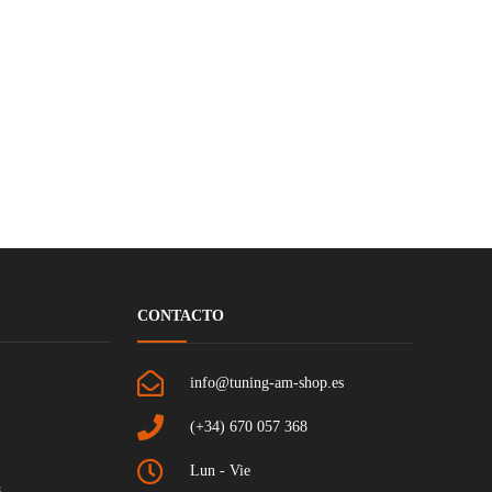
CONTACTO
info@tuning-am-shop.es
(+34) 670 057 368
Lun - Vie
s