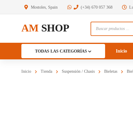
Mostoles, Spain
(+34) 670 057 368
Lu
AM
SHOP
Búsqueda
de
productos
Inicio
TODAS LAS CATEGORÍAS
Inicio
Tienda
Suspensión / Chasis
Bieletas
Bie