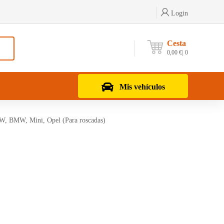
Login
Cesta
0,00
€
0
Mis vehículos
 VW, BMW, Mini, Opel (Para roscadas)